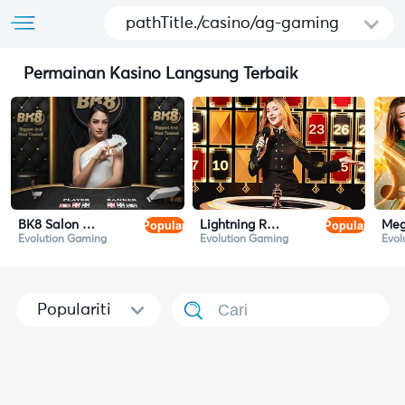
pathTitle./casino/ag-gaming
Permainan Kasino Langsung Terbaik
Popular
Popular
BK8 Salon Prive Baccarat
Lightning Roulette
Meg
Evolution Gaming
Evolution Gaming
Evol
Populariti