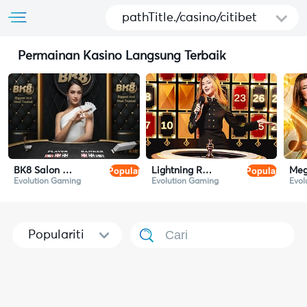
pathTitle./casino/citibet
Permainan Kasino Langsung Terbaik
Popular
Popular
BK8 Salon Prive Baccarat
Lightning Roulette
Meg
Evolution Gaming
Evolution Gaming
Evol
Populariti