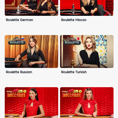
Roulette German
Roulette Macao
Roulette Russian
Roulette Turkish