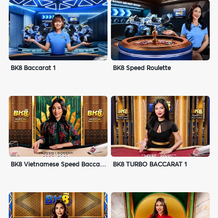
BK8 Baccarat 1
BK8 Speed Roulette
BK8 Vietnamese Speed Baccarat
BK8 TURBO BACCARAT 1