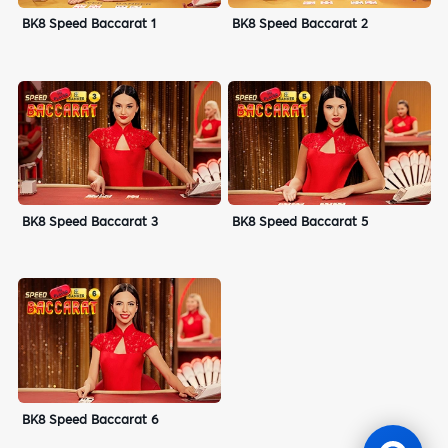
BK8 Speed Baccarat 1
BK8 Speed Baccarat 2
BK8 Speed Baccarat 3
BK8 Speed Baccarat 5
BK8 Speed Baccarat 6