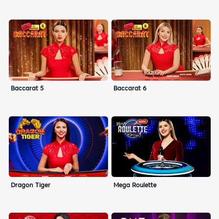
Baccarat 5
Baccarat 6
Dragon Tiger
Mega Roulette