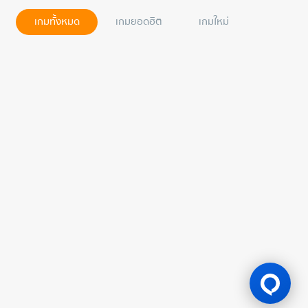
เกมทั้งหมด
เกมยอดฮิต
เกมใหม่