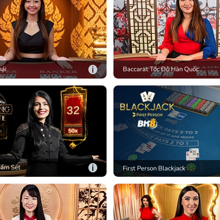
645,177.00
e*u**e*2*7
2,771,905.00
5
3,346,010.00
l**7*
726,744.00
n*4*
hái
Baccarat Tốc Độ Hàn Quốc
2,145,908.00
*u
1,700,166.00
e*
2,217,900.00
*g*g**
2,900,599.00
*c*0*8*
Sấm Sét
First Person Blackjack
3,521,587.00
**at
2,264,319.00
*e*i*d*