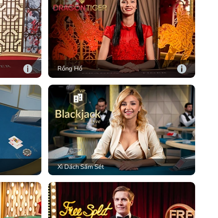
Rồng Hổ
Xì Dách Sấm Sét