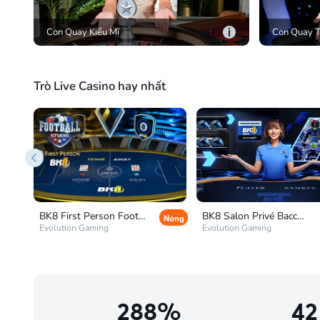
Con Quay Kiểu Mĩ
Con Quay 
Dream Gaming / Baccarat
s***j
AE Casino / Blackjack
f*n*4
Trò Live Casino hay nhất
AE casino / Roullete
h*o8*
Evolution Gaming / Baccarat
**o**
WM Casino / BẦU CUA
*a*t*
Evolution Gaming / Baccarat
*b**o
BK8 Salon Privé Baccarat 2
BK8 Baccarat 1
Nóng
Nóng
AE casino / Roullete
m*hi*
Evolution Gaming
PPLiveCasino
Evolution Gaming / SIC BO
**l**l
AE casino / Roullete
k*s*a
288%
42
AE Casino / Blackjack
***m*