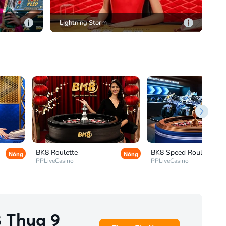
Lightning Storm
BK8 Speed Roulette
BK8 Vietnamese Speed Baccarat
Nóng
Nóng
PPLiveCasino
PPLiveCasino
8 Thua 9