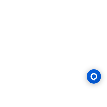
Việt Nam