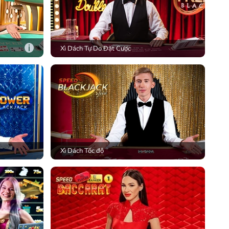
Xì Dách Tự Do Đặt Cược
Xì Dách Tốc độ