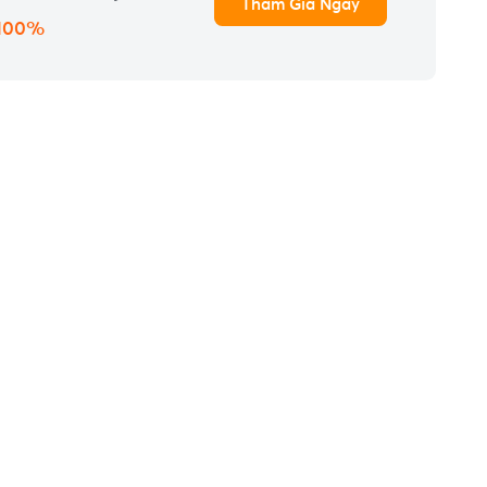
Tham Gia Ngay
 100%