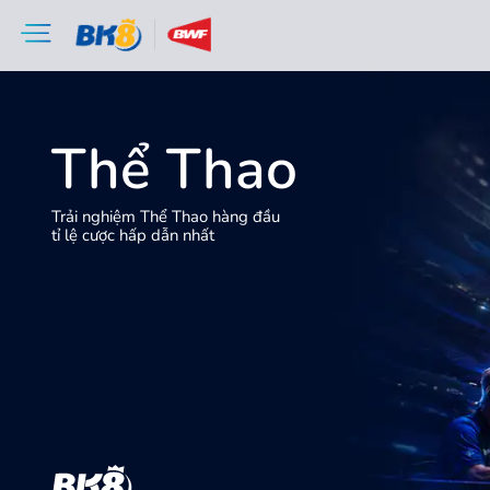
Thể Thao
Trải nghiệm Thể Thao hàng đầu
tỉ lệ cược hấp dẫn nhất