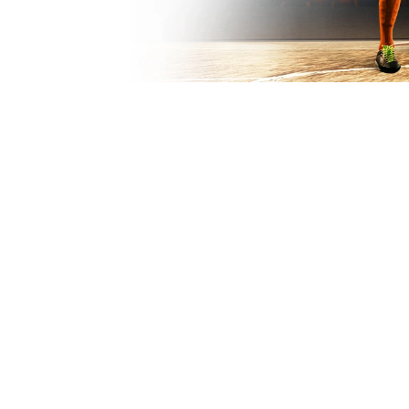
Gam
Giấy phép trò chơi
Thể
Thể
Sòn
Nổ 
Fish
BK8 được vận hành bởi Công ty Mettlemind Tech
3D 
Ltd., số đăng ký: 15779, với địa chỉ đăng ký tại
Hamchako, Mutsamudu, Đảo Tự trị Anjouan, Liên
bang Comoros. BK8 được cấp phép và quản lý bởi
Xổ 
Chính phủ Đảo Tự trị Anjouan, Liên bang
Comoros, theo Giấy phép số: ALSI-202504032-
FI2. BK8 đã vượt qua tất cả các yêu cầu tuân thủ
Trò
pháp lý và được cấp phép hợp pháp để cung cấp
các hoạt động trò chơi có thưởng và cá cược dưới
mọi hình thức.