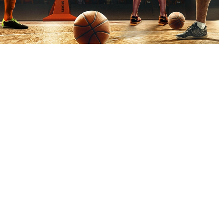
es
Information
 Thao
Về Chúng Tôi
 Thao Điện Tử
VIP
g Bài
XẾP HẠNG
Hũ
Chương Trình Đại Lý
ing
Liên Hệ Chúng Tôi
Games
Responsible Gaming
Số
Trung Tâm Thông Tin
 Chơi Nhanh
Điều Khoản & Điều Kiện