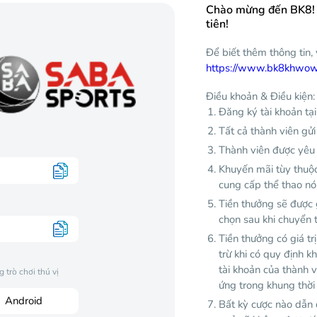
Chào mừng đến BK8! G
tiên!
Để biết thêm thông tin, 
https://www.bk8khwow.
Điều khoản & Điều kiện:
Đăng ký tài khoản tạ
Tất cả thành viên gử
Thành viên được yêu 
Khuyến mãi tùy thuộc
cung cấp thể thao nói
Tiền thưởng sẽ được
chọn sau khi chuyển 
Tiền thưởng có giá t
trừ khi có quy định k
tài khoản của thành 
trò chơi thú vị
ứng trong khung thời
Android
Bất kỳ cược nào dẫn 