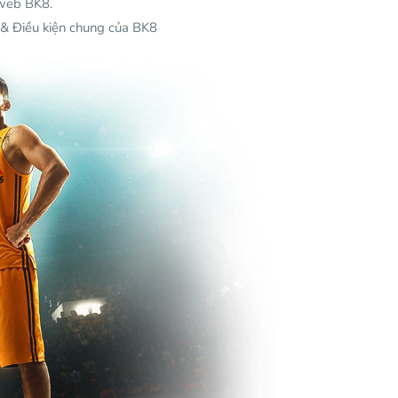
 web BK8.
& Điều kiện chung của BK8