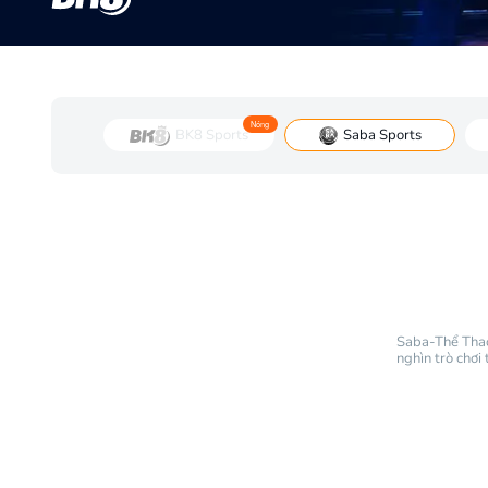
Nóng
BK8 Sports
Saba Sports
Saba-Thể Thao
nghìn trò chơi