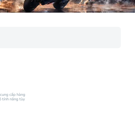
 cung cấp hàng
ó tính năng tùy