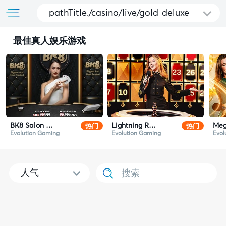
pathTitle./casino/live/gold-deluxe
最佳真人娱乐游戏
热门
热门
BK8 Salon Prive Baccarat
Lightning Roulette
Meg
Evolution Gaming
Evolution Gaming
Evol
人气