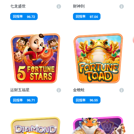
七龙盛世
财神到
回报率
回报率
96.72
97.04
运财五福星
金蟾蛙
回报率
回报率
96.71
96.55