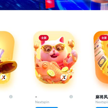
全新
全新
-
麻将凤
Nextspin
Nextspi