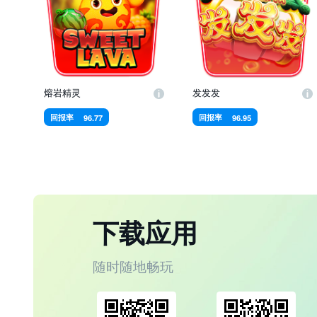
熔岩精灵
发发发
回报率
回报率
96.77
96.95
下载应用
随时随地畅玩