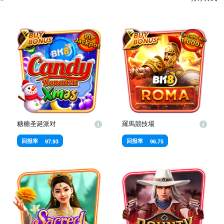
糖糖圣诞派对
羅馬競技場
回报率
回报率
97.93
96.75