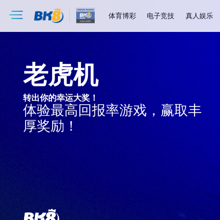
体育博彩
电子竞技
真人娱乐
老虎机
转出你的幸运大奖！
体验最高回报率游戏，赢取丰
厚奖励！